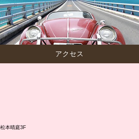
アクセス
ル松本晴庭3F