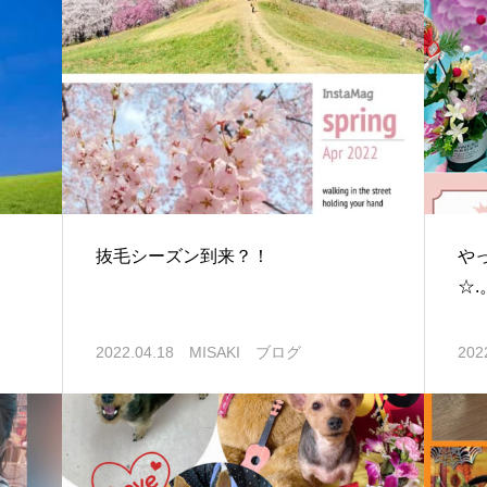
抜毛シーズン到来？！
や
☆.
2022.04.18
MISAKI ブログ
202