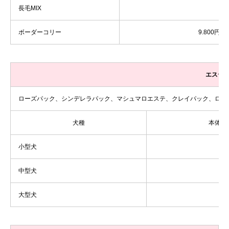
長毛MIX
ボーダーコリー
9.800円
エステ
ローズパック、シンデレラパック、マシュマロエステ、クレイパック、ロー
犬種
本体
小型犬
中型犬
大型犬