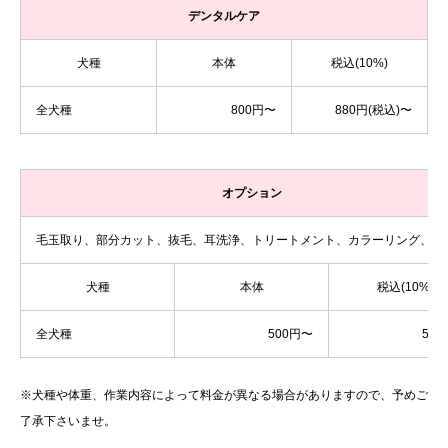
デンタルケア
犬種
本体
税込(10%)
全犬種
800円〜
880円(税込)〜
オプション
毛玉取り、部分カット、抜毛、耳洗浄、トリートメント、カラーリング、リ
犬種
本体
税込(10%)
全犬種
500円〜
55
※犬種や体重、作業内容によって料金が異なる場合がありますので、予めご
了承下さいませ。