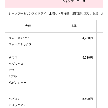
シャンプーコース
シャンプー＆リンス＆ドライ、爪切り・耳掃除・肛門腺しぼり、お腹、お尻
犬種
本体
スムースチワワ
4,730円
スムースダックス
チワワ
5,230円
M.ダックス
パグ
F.ブル
M.ピンシャー
パピヨン
5,500円
ポメラニアン