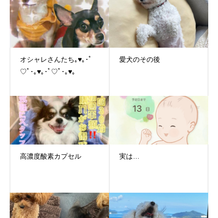
オシャレさんたち｡♥｡･ﾟ
愛犬のその後
♡ﾟ･｡♥｡･ﾟ♡ﾟ･｡♥｡
高濃度酸素カプセル
実は…