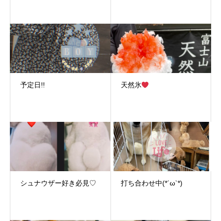
予定日!!
天然氷
シュナウザー好き必見♡
打ち合わせ中(*´ω`*)