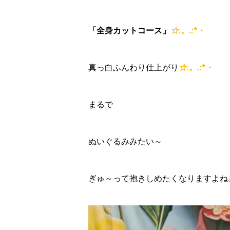
「全身カットコース」
☆.。.:*・
真っ白ふんわり仕上がり
☆.。.:*・
まるで
ぬいぐるみみたい～
ぎゅ～って抱きしめたくなりますよね