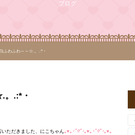
ブログ
白ふわふわ～～☆.。.:*・
。.:*・
店いただきました、にこちゃん
｡♥｡･ﾟ♡ﾟ･｡♥｡･ﾟ♡ﾟ･｡♥｡