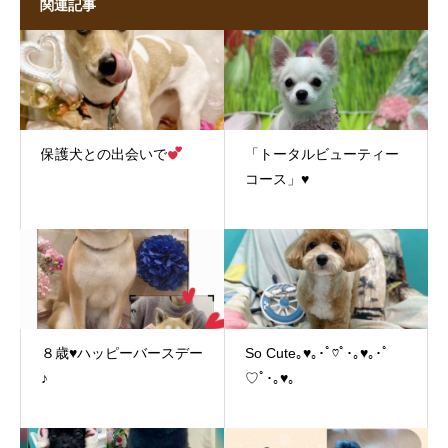
関連記事
保護犬との出会いで
「トータルビューティー
コース」♥
８歳♥ハッピーバースデー
So Cute｡♥｡･ﾟ♡ﾟ･｡♥｡･ﾟ
♪
♡ﾟ･｡♥｡