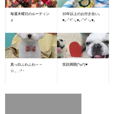
毎週木曜日のルーティン
10年以上のお付き合い｡
♬
♥｡･ﾟ♡ﾟ･｡♥｡･ﾟ♡ﾟ･｡♥｡
真っ白ふわふわ～～
笑顔満開(^ω^)♥
☆.。.:*・