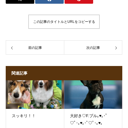
この記事のタイトルとURLをコピーする
前の記事
次の記事
関連記事
スッキリ！！
大好き♡F.ブル｡♥｡･ﾟ
♡ﾟ･｡♥｡･ﾟ♡ﾟ･｡♥｡