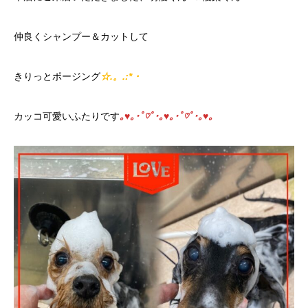
仲良くシャンプー＆カットして
きりっとポージング
☆.。.:*・
カッコ可愛いふたりです
｡♥｡･ﾟ♡ﾟ･｡♥｡･ﾟ♡ﾟ･｡♥｡