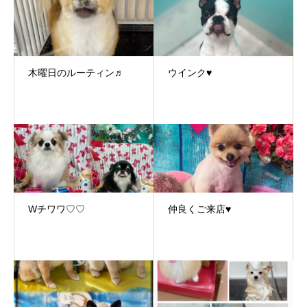
木曜日のルーティン♬
ウインク♥
Wチワワ♡♡
仲良くご来店♥