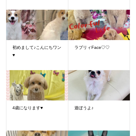
初めまして♪こんにちワン
ラブリィFace♡♡
♥
4歳になります♥
遊ぼうよ♪