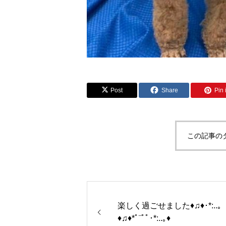
Post
Share
Pin i
この記事の
楽しく過ごせました♦♫♦･*:..｡
♦♫♦*ﾟ¨ﾟﾟ･*:..｡♦