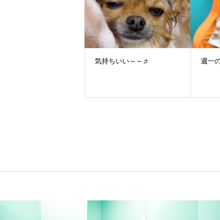
気持ちいい～～♬
週一