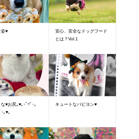
姿♥
安心、安全なドッグフード
とは？Vol.1
な♥お尻｡♥｡･ﾟ♡ﾟ･｡
キュートなパピヨン♥
ﾟ･｡♥｡