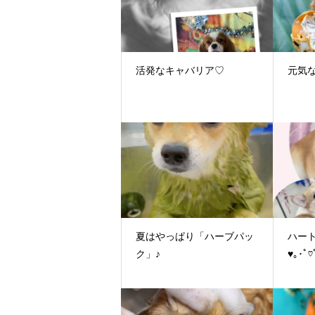
活発なキャバリア♡
元気な
夏はやっぱり「ハーブパッ
ハート
ク」♪
♥｡･ﾟ♡