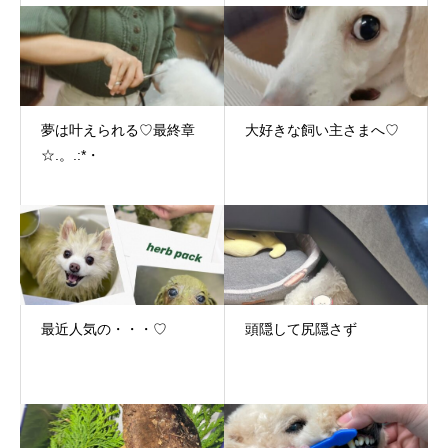
夢は叶えられる♡最終章
大好きな飼い主さまへ♡
☆.。.:*・
最近人気の・・・♡
頭隠して尻隠さず