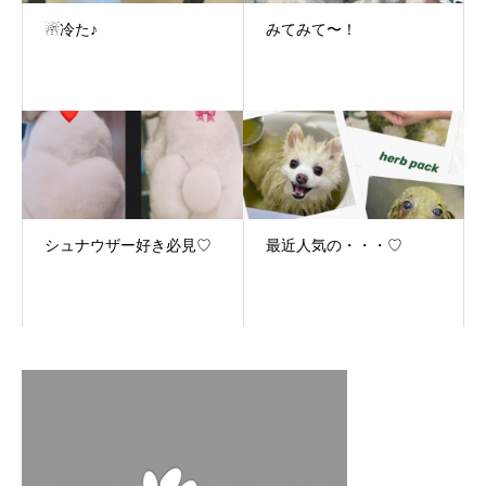
☃冷た♪
みてみて〜！
シュナウザー好き必見♡
最近人気の・・・♡