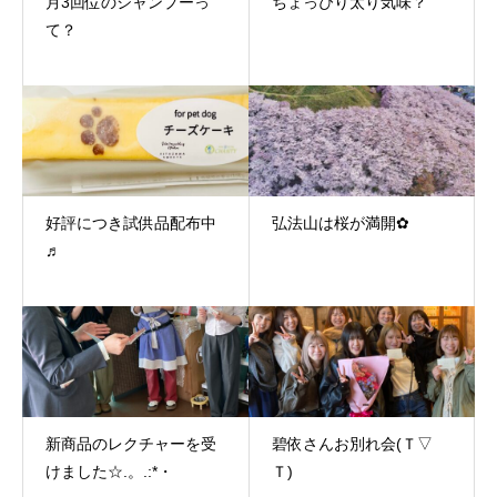
月3回位のシャンプーっ
ちょっぴり太り気味？
て？
好評につき試供品配布中
弘法山は桜が満開✿
♬
新商品のレクチャーを受
碧依さんお別れ会(Ｔ▽
けました☆.。.:*・
Ｔ)