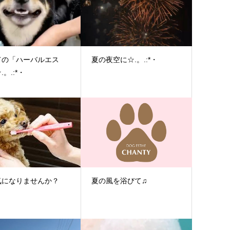
ての「ハーバルエス
夏の夜空に☆.。.:*・
。.:*・
気になりませんか？
夏の風を浴びて♫