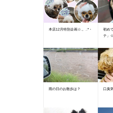
本店12月特別企画☆.。.:*・
初め
テ」☆.
雨の日のお散歩は？
口臭