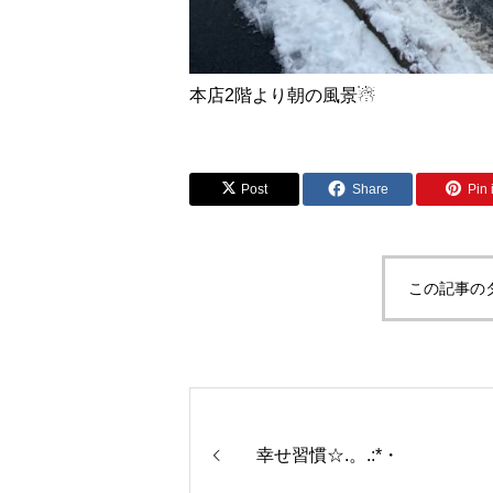
本店2階より朝の風景☃
Post
Share
Pin i
この記事の
幸せ習慣☆.。.:*・