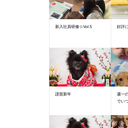
新入社員研修☆Vol.5
好評
謹賀新年
週一
でいつ