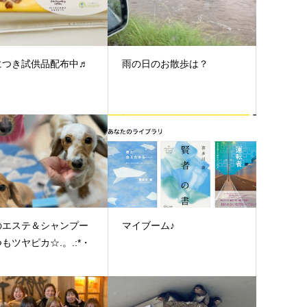
につき試供品配布中♬
雨の日のお散歩は？
のエステ＆シャンプー
マイブーム♪
もツヤピカ☆.。.:*・