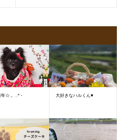
年☆.。.:*・
大好きなハルくん♥