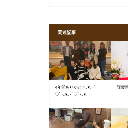
関連記事
4年間ありがとう｡♥｡･ﾟ
謹賀新
♡ﾟ･｡♥｡･ﾟ♡ﾟ･｡♥｡