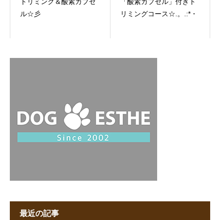
トリミング＆酸素カプセ
「酸素カプセル」付きト
ル☆彡
リミングコース☆.。.:*・
最近の記事