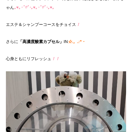
ゃん
｡♥｡･ﾟ♡ﾟ･｡♥｡･ﾟ♡ﾟ･｡♥｡
エステ＆シャンプーコースをチョイス
！
さらに
「高濃度酸素カプセル」
IN
☆.。.:*・
心身ともにリフレッシュ
！！