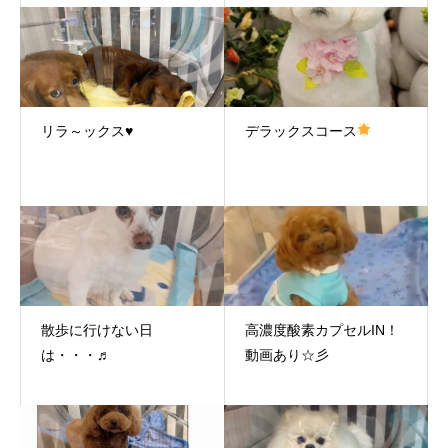
リラ～ックス♥
デラックスコース
散歩に行けない日
高濃度酸素カプセルIN！
は・・・♬
動画あり☆彡