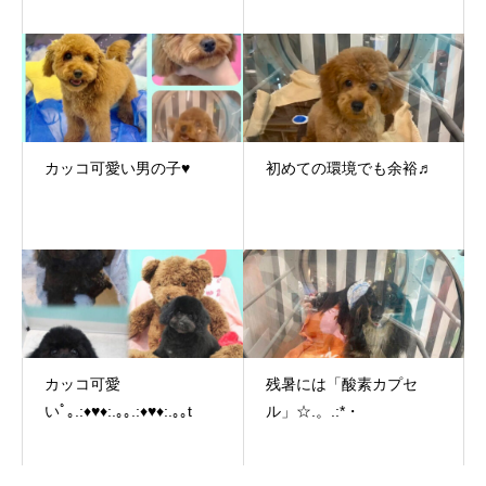
カッコ可愛い男の子♥
初めての環境でも余裕♬
カッコ可愛
残暑には「酸素カプセ
いﾟ｡.:♦♥♦:.｡｡.:♦♥♦:.｡｡t
ル」☆.。.:*・