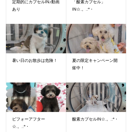
定期的にカプセルIN♪動画
「酸素カプセル」
あり
IN☆.。.:*・
暑い日のお散歩は危険！
夏の限定キャンペーン開
催中！
ビフォーアフター
酸素カプセルIN☆.。.:*・
☆.。.:*・