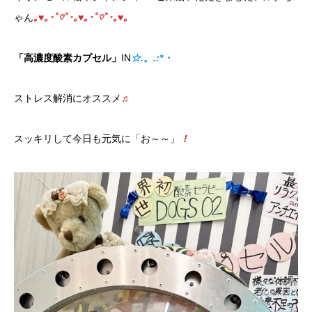
ゃん
｡♥｡･ﾟ♡ﾟ･｡♥｡･ﾟ♡ﾟ･｡♥｡
「高濃度酸素カプセル」
IN
☆.。.:*・
ストレス解消にオススメ
♬
スッキリして今日も元気に「お～～」
！