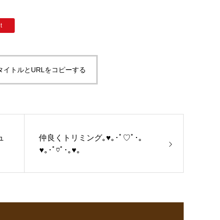
t
タイトルとURLをコピーする
ュ
仲良くトリミング｡♥｡･ﾟ♡ﾟ･｡
♥｡･ﾟ♡ﾟ･｡♥｡