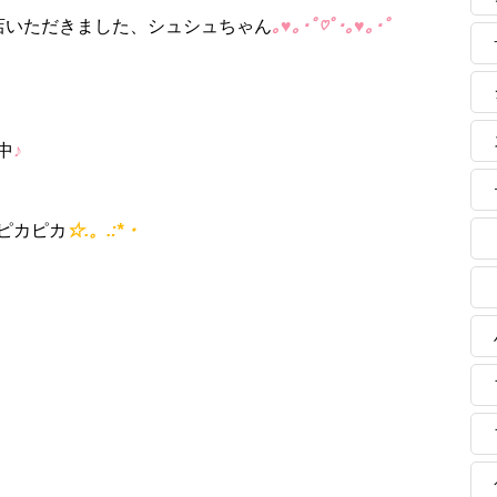
店いただきました、シュシュちゃん
｡♥｡･ﾟ♡ﾟ･｡♥｡･ﾟ
中
♪
ピカピカ
☆.。.:*・