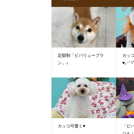
定額制「ビバリュープラ
カッコ
ン」♪
♥｡･ﾟ♡
カッコ可愛く♥
「ビ
つも