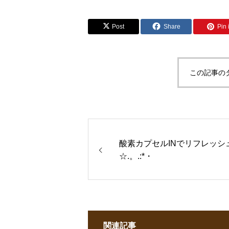
Post
Share
Pin i
この記事の
酸素カプセルINでリフレッシ
☆.。.:*・
関連記事