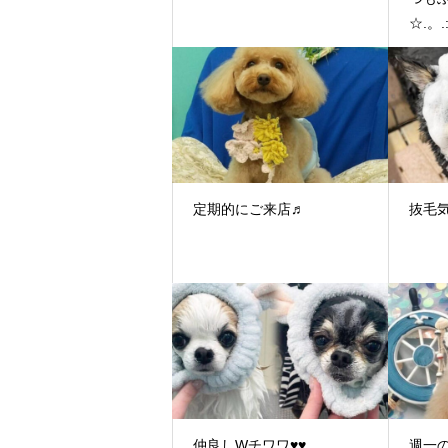
☆.。.
定期的にご来店♬
抜毛
仲良しWチワワ♥♥
週一