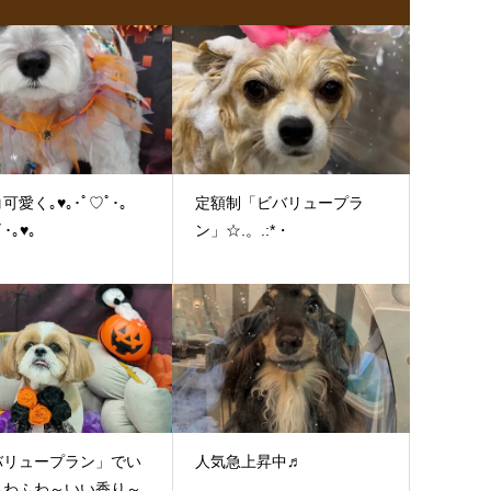
可愛く｡♥｡･ﾟ♡ﾟ･｡
定額制「ビバリュープラ
ﾟ･｡♥｡
ン」☆.。.:*・
バリュープラン」でい
人気急上昇中♬
ふわふわ～いい香り～