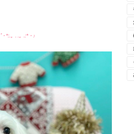
・*:.。. .。.:*・♪