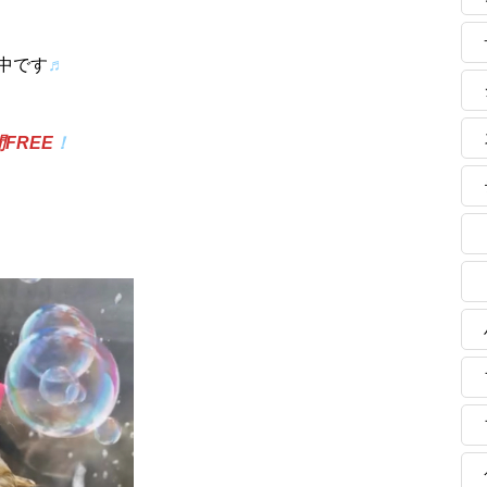
中です
♬
FREE
！