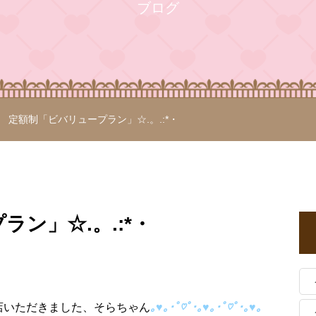
ブログ
定額制「ビバリュープラン」☆.。.:*・
ン」☆.。.:*・
店いただきました、そらちゃん
｡♥｡･ﾟ♡ﾟ･｡♥｡･ﾟ♡ﾟ･｡♥｡