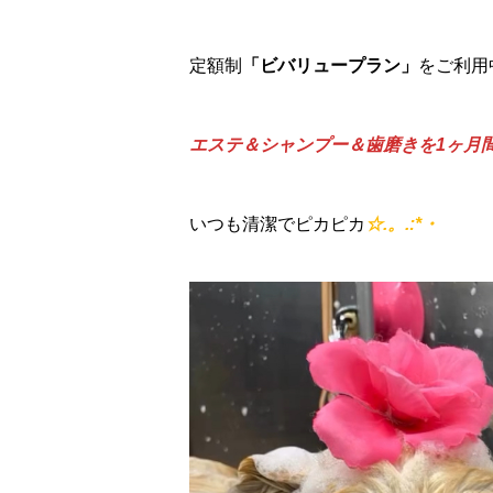
定額制
「ビバリュープラン」
をご利用
エステ＆シャンプー＆歯磨きを1ヶ月間
いつも清潔でピカピカ
☆.。.:*・