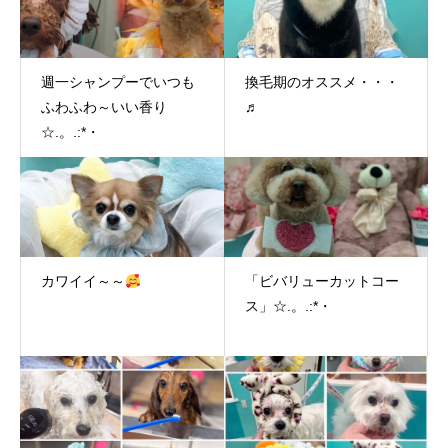
週一シャンプーでいつも
換毛期のオススメ・・・
ふわふわ～いい香り
♬
☆.。.:*・
カワイイ～～
「ビバリューカットコー
ス」☆.。.:*・