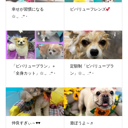
幸せが習慣になる
ビバリューフレンズ
☆.。.:*・
「ビバリュープラン」＋
定額制「ビバリュープラ
「全身カット」☆.。.:*・
ン」☆.。.:*・
仲良すぎぃ～♥♥
遊ぼうよ～♬