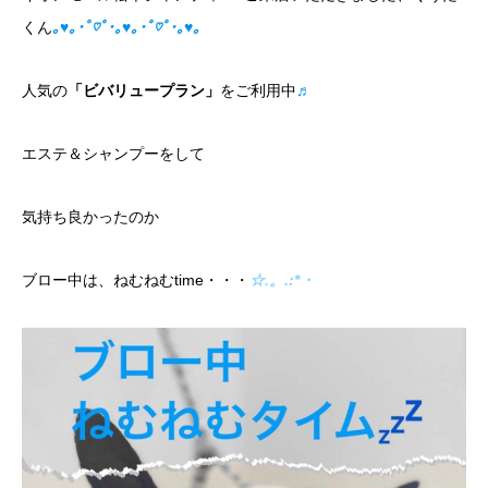
くん
｡♥｡･ﾟ♡ﾟ･｡♥｡･ﾟ♡ﾟ･｡♥｡
人気の
「ビバリュープラン」
をご利用中
♬
エステ＆シャンプーをして
気持ち良かったのか
ブロー中は、ねむねむtime・・・
☆.。.:*・