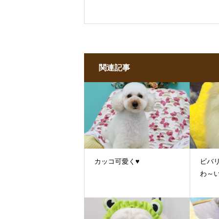
関連記事
カッコ可愛く♥
ビバ
わ～い