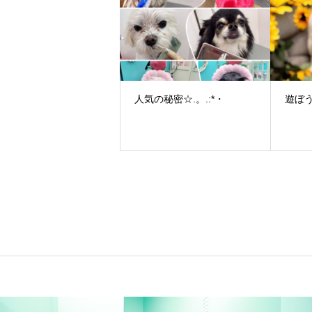
人気の秘密☆.。.:*・
遊ぼ