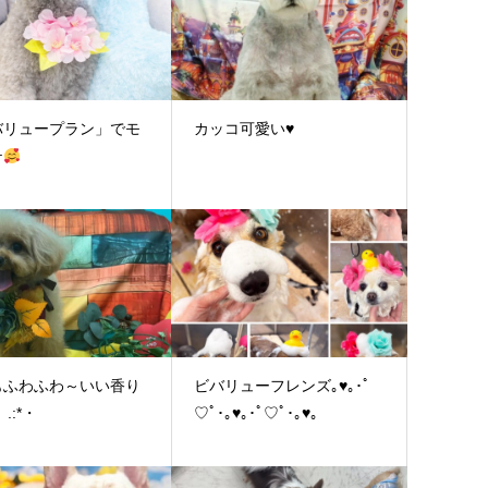
バリュープラン」でモ
カッコ可愛い♥
テ
もふわふわ～いい香り
ビバリューフレンズ｡♥｡･ﾟ
.:*・
♡ﾟ･｡♥｡･ﾟ♡ﾟ･｡♥｡