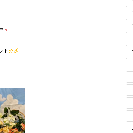
中
♬
ント
☆彡