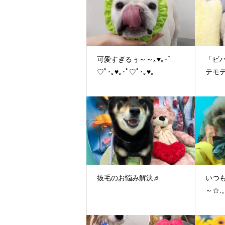
可愛すぎるぅ～～｡♥｡･ﾟ
「ビ
♡ﾟ･｡♥｡･ﾟ♡ﾟ･｡♥｡
テモ
抜毛のお悩み解決♬
いつ
～☆.。