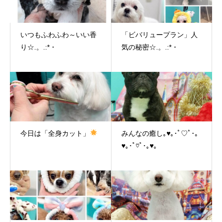
いつもふわふわ～いい香
「ビバリュープラン」人
り☆.。.:*・
気の秘密☆.。.:*・
今日は「全身カット」
みんなの癒し｡♥｡･ﾟ♡ﾟ･｡
♥｡･ﾟ♡ﾟ･｡♥｡