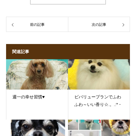
前の記事
次の記事
関連記事
週一の幸せ習慣♥
ビバリュープランでふわ
ふわ～いい香り☆.。.:*・