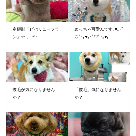
定額制「ビバリュープラ
めっちゃ可愛んです｡♥｡･ﾟ
ン」☆.。.:*・
♡ﾟ･｡♥｡･ﾟ♡ﾟ･｡♥｡
抜毛が気になりません
「抜毛」気になりません
か？
か？