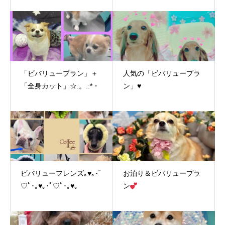
「ビバリュープラン」＋
人気の「ビバリュープラ
「全身カット」☆.。.:*・
ン」♥
ビバリューフレンズ｡♥｡･ﾟ
お泊り＆ビバリュープラ
♡ﾟ･｡♥｡･ﾟ♡ﾟ･｡♥｡
ン