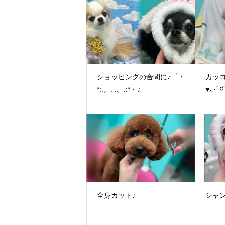
ショッピングの合間に♪゜・
カッコ
*:.。. .。.:*・♪
♥｡･ﾟ♡
全身カット♪
シャ