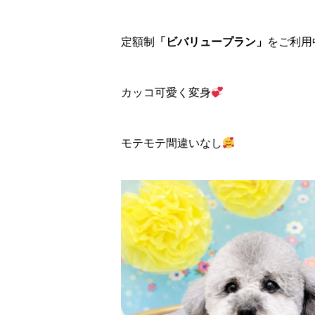
定額制
「ビバリュープラン」
をご利用
カッコ可愛く変身
モテモテ間違いなし