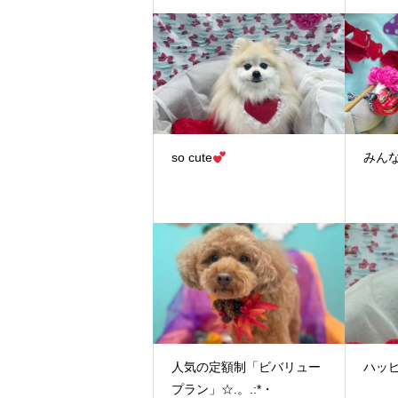
so cute
みん
人気の定額制「ビバリュー
ハッ
プラン」☆.。.:*・