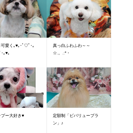
可愛く｡♥｡･ﾟ♡ﾟ･｡
真っ白ふわふわ～～
ﾟ･｡♥｡
☆.。.:*・
ンプー大好き♥
定額制「ビバリュープラ
ン」♪