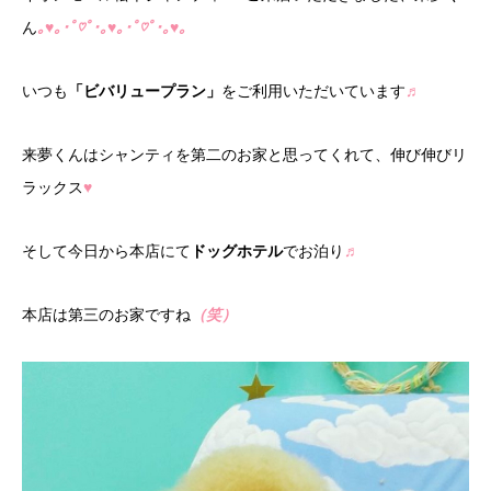
ん
｡♥｡･ﾟ♡ﾟ･｡♥｡･ﾟ♡ﾟ･｡♥｡
いつも
「ビバリュープラン」
をご利用いただいています
♬
来夢くんはシャンティを第二のお家と思ってくれて、伸び伸びリ
ラックス
♥
そして今日から本店にて
ドッグホテル
でお泊り
♬
本店は第三のお家ですね
（笑）