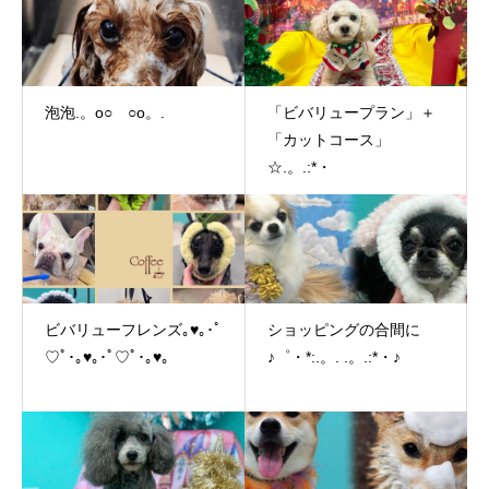
泡泡.。o○ ○o。.
「ビバリュープラン」＋
「カットコース」
☆.。.:*・
ビバリューフレンズ｡♥｡･ﾟ
ショッピングの合間に
♡ﾟ･｡♥｡･ﾟ♡ﾟ･｡♥｡
♪゜・*:.。. .。.:*・♪