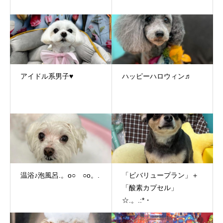
アイドル系男子♥
ハッピーハロウィン♬
温浴♪泡風呂.。o○ ○o。.
「ビバリュープラン」＋
「酸素カプセル」
☆.。.:*・