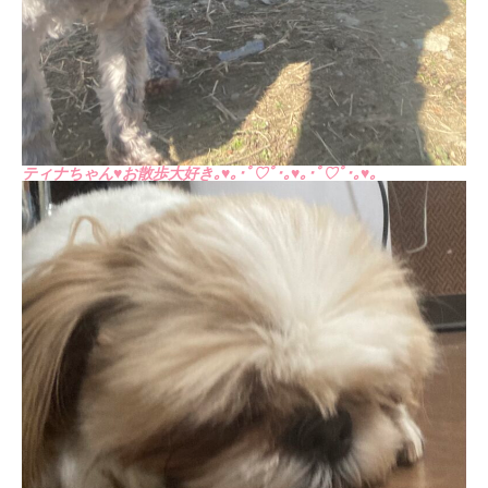
ティナちゃん♥お散歩大好き｡♥｡･ﾟ♡ﾟ･｡♥｡･ﾟ♡ﾟ･｡♥｡