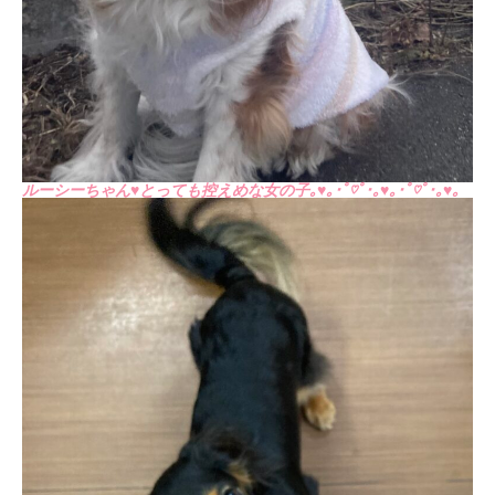
ルーシーちゃん♥とっても控えめな女の子｡♥｡･ﾟ♡ﾟ･｡♥｡･ﾟ♡ﾟ･｡♥｡