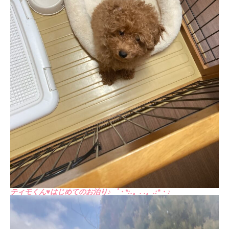
ティモくん♥はじめてのお泊り♪゜・*:.。. .。.:*・♪