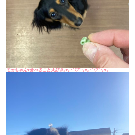
モカちゃん♥食べること大好き｡♥｡･ﾟ♡ﾟ･｡♥｡･ﾟ♡ﾟ･｡♥｡