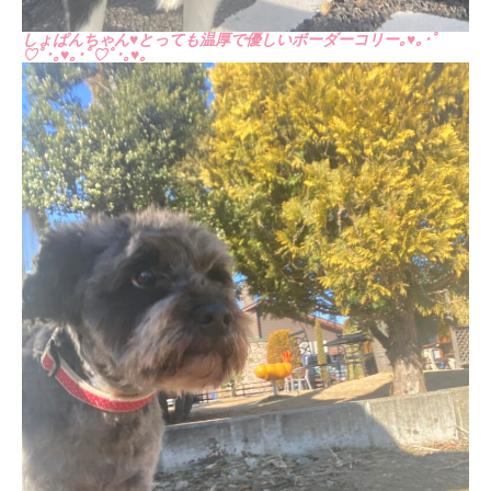
しょぱんちゃん♥とっても温厚で優しいボーダーコリー｡♥｡･ﾟ
♡ﾟ･｡♥｡･ﾟ♡ﾟ･｡♥｡