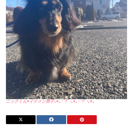
ニックくん♥イケメン男子｡♥｡･ﾟ♡ﾟ･｡♥｡･ﾟ♡ﾟ･｡♥｡