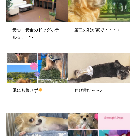
安心、安全のドッグホテ
第二の我が家で・・・♪
ル☆.。.:*・
風にも負けず
伸び伸び～～♪