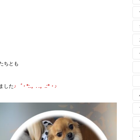
たちとも
ました
♪゜・*:.。. .。.:*・♪