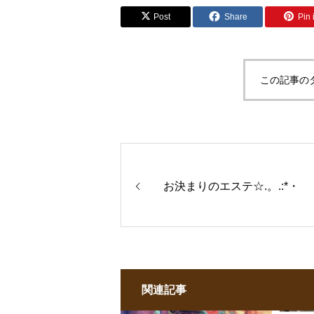
Post
Share
Pin i
この記事の
お決まりのエステ☆.。.:*・
関連記事