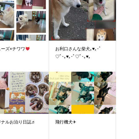
ニーズ×チワワ
お利口さんな柴犬｡♥｡･ﾟ
♡ﾟ･｡♥｡･ﾟ♡ﾟ･｡♥｡
ジナルお泊り日誌♬
飛行機犬✈