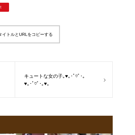
t
タイトルとURLをコピーする
キュートな女の子｡♥｡･ﾟ♡ﾟ･｡
♥｡･ﾟ♡ﾟ･｡♥｡