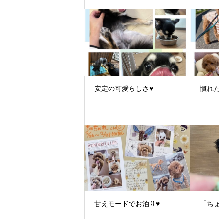
安定の可愛らしさ♥
慣れ
甘えモードでお泊り♥
「ち