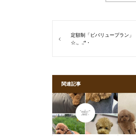
定額制「ビバリュープラン」
☆.。.:*・
関連記事