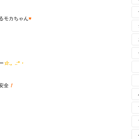
るモカちゃん
♥
ー
☆.。.:*・
安全
！