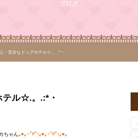
ブログ
心・安全なドッグホテル☆.。.:*・
ル☆.。.:*・
カちゃん
｡♥｡･ﾟ♡ﾟ･｡♥｡･ﾟ♡ﾟ･｡♥｡