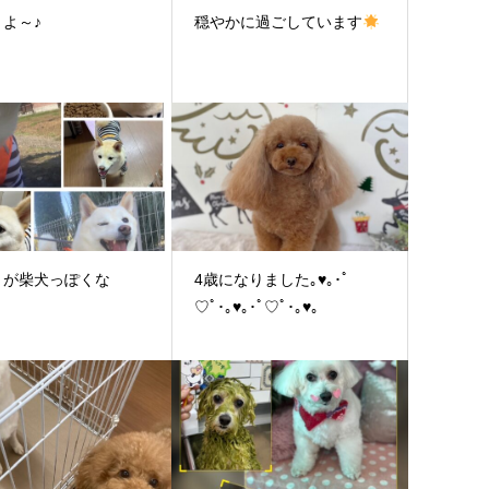
よ～♪
穏やかに過ごしています
りが柴犬っぽくな
4歳になりました｡♥｡･ﾟ
！
♡ﾟ･｡♥｡･ﾟ♡ﾟ･｡♥｡