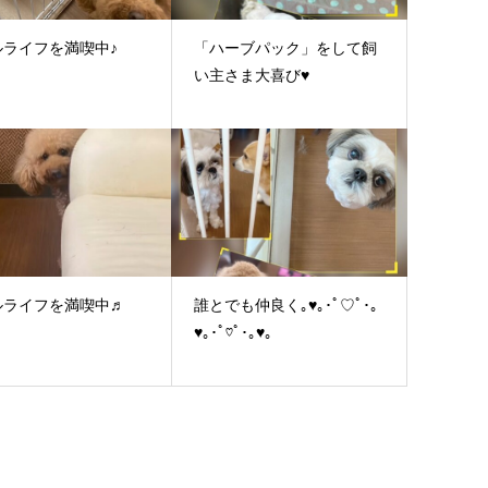
ルライフを満喫中♪
「ハーブパック」をして飼
い主さま大喜び♥
ルライフを満喫中♬
誰とでも仲良く｡♥｡･ﾟ♡ﾟ･｡
♥｡･ﾟ♡ﾟ･｡♥｡