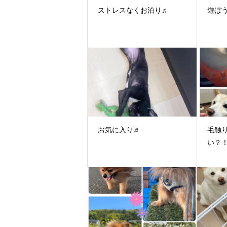
ストレスなくお泊り♬
遊ぼう
お気に入り♬
毛触
い？