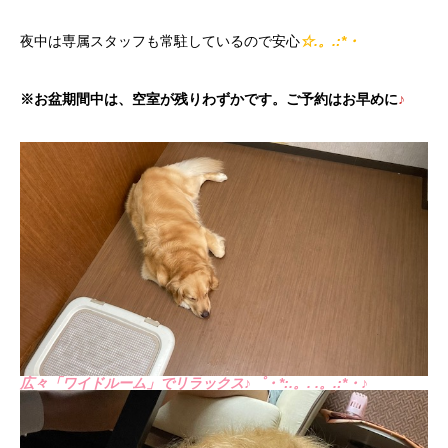
夜中は専属スタッフも常駐しているので安心
☆.。.:*・
※お盆期間中は、空室が残りわずかです。ご予約はお早めに
♪
広々「ワイドルーム」でリラックス♪゜・*:.。. .。.:*・♪