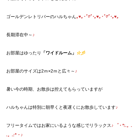
ゴールデンレトリバーのハルちゃん
｡♥｡･ﾟ♡ﾟ･｡♥｡･ﾟ♡ﾟ･｡♥｡
長期滞在中～
♪
お部屋はゆったり
「ワイドルーム」
☆彡
お部屋のサイズは2ｍ×2ｍと広々～
♪
暑い今の時期、お散歩は控えてもらっていますが
ハルちゃんは特別に朝早くと夜遅くにお散歩しています
♪
フリータイムではお家にいるような感じでリラックス
♪゜・*:.。.
.。.:*・♪