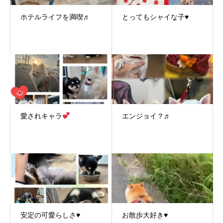
ホテルライフを満喫♬
とってもシャイな子♥
愛されキャラ
エンジョイ？♬
安定の可愛らしさ♥
お散歩大好き♥