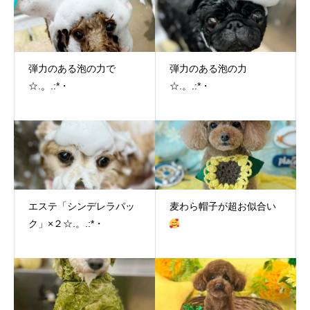
弾力のある泡の力で
弾力のある泡の力
☆.。.:*・
☆.。.:*・
エステ「シンデレラパッ
麦わら帽子が超お似合い
ク」×２☆.。.:*・