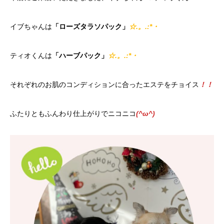
イブちゃんは
「ローズタラソパック」
☆.。.:*・
ティオくんは
「ハーブパック」
☆.。.:*・
それぞれのお肌のコンディションに合ったエステをチョイス
！！
ふたりともふんわり仕上がりでニコニコ
(^ω^)