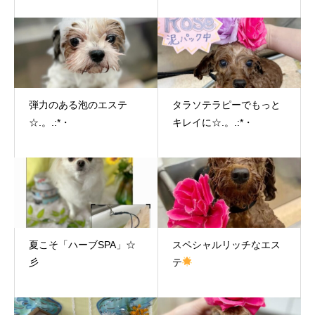
弾力のある泡のエステ
タラソテラピーでもっと
☆.。.:*・
キレイに☆.。.:*・
夏こそ「ハーブSPA」☆
スペシャルリッチなエス
彡
テ