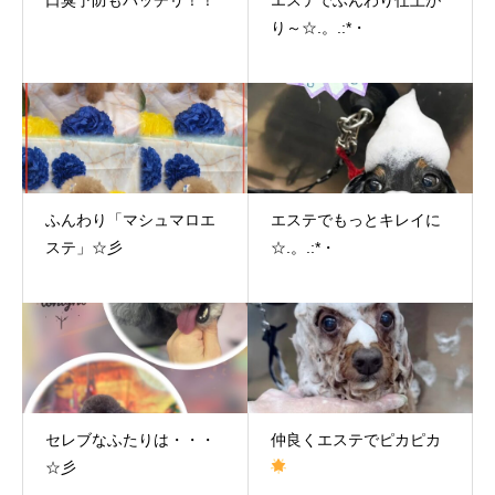
り～☆.。.:*・
ふんわり「マシュマロエ
エステでもっとキレイに
ステ」☆彡
☆.。.:*・
セレブなふたりは・・・
仲良くエステでピカピカ
☆彡