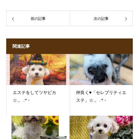
前の記事
次の記事
関連記事
エステをしてツヤピカ
仲良く♥「セレブリティエ
☆.。.:*・
ステ」☆.。.:*・