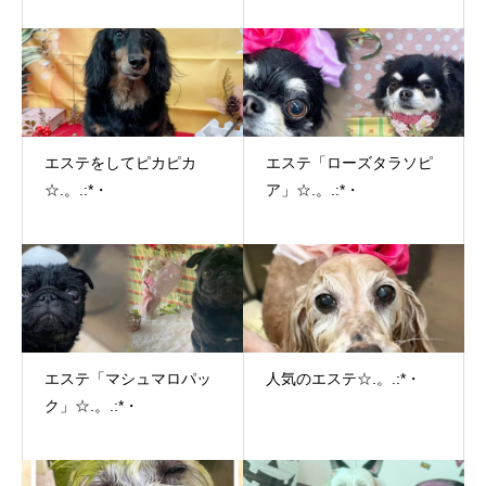
エステをしてピカピカ
エステ「ローズタラソピ
☆.。.:*・
ア」☆.。.:*・
エステ「マシュマロパッ
人気のエステ☆.。.:*・
ク」☆.。.:*・