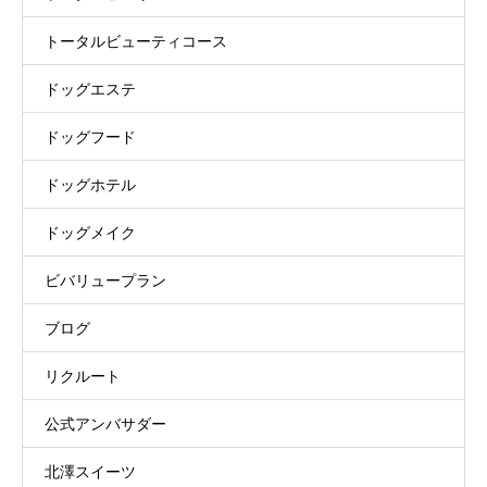
トータルビューティコース
ドッグエステ
ドッグフード
ドッグホテル
ドッグメイク
ビバリュープラン
ブログ
リクルート
公式アンバサダー
北澤スイーツ