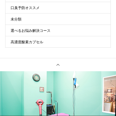
口臭予防オススメ
未分類
選べるお悩み解決コース
高濃度酸素カプセル