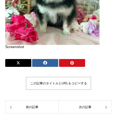
Screenshot
この記事のタイトルとURLをコピーする
前の記事
次の記事