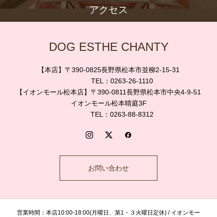
アクセス
DOG ESTHE CHANTY
【本店】〒390-0825長野県松本市並柳2-15-31
TEL：0263-26-1110
【イオンモール松本店】〒390-0811長野県松本市中央4-9-51
イオンモール松本晴庭3F
TEL：0263-88-8312
お問い合わせ
営業時間：本店10:00-18:00(月曜日、第1・３火曜日定休) / イオンモー