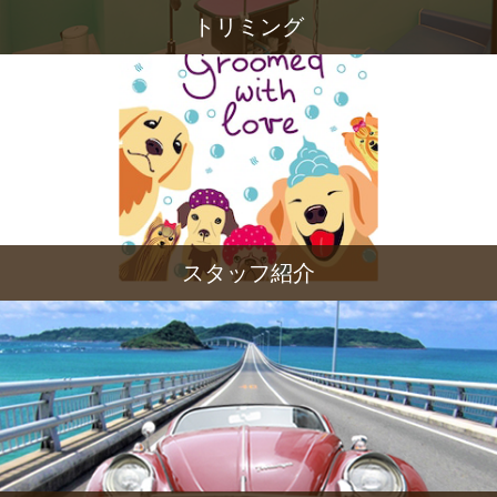
トリミング
スタッフ紹介