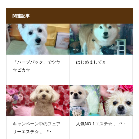
関連記事
「ハーブパック」でツヤ
はじめまして♬
☆ピカ☆
キャンペーン中のフェア
人気NO.1エステ☆.。.:*・
リーエステ☆.。.:*・