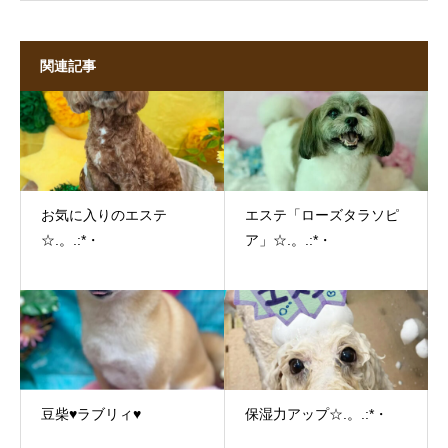
関連記事
お気に入りのエステ
エステ「ローズタラソピ
☆.。.:*・
ア」☆.。.:*・
豆柴♥ラブリィ♥
保湿力アップ☆.。.:*・