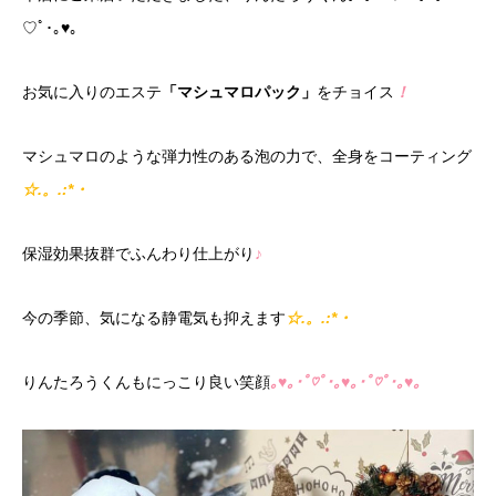
♡ﾟ･｡♥｡
お気に入りのエステ
「マシュマロパック」
をチョイス
！
マシュマロのような弾力性のある泡の力で、全身をコーティング
☆.。.:*・
保湿効果抜群でふんわり仕上がり
♪
今の季節、気になる静電気も抑えます
☆.。.:*・
りんたろうくんもにっこり良い笑顔
｡♥｡･ﾟ♡ﾟ･｡♥｡･ﾟ♡ﾟ･｡♥｡