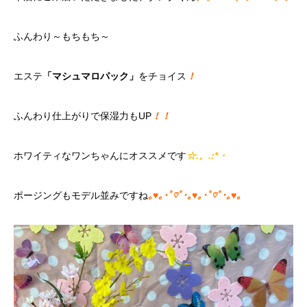
ふんわり～もちもち～
エステ
「マシュマロパック」
をチョイス
！
ふんわり仕上がりで保湿力もUP
！！
ホワイティなワンちゃんにオススメです
☆.。.:*・
ポージングもモデル並みですね
｡♥｡･ﾟ♡ﾟ･｡♥｡･ﾟ♡ﾟ･｡♥｡