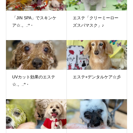
「JIN SPA」でスキンケ
エステ「クリーミーロー
ア☆.。.:*・
ズスパマスク」♪
UVカット効果のエステ
エステ+デンタルケア☆彡
☆.。.:*・