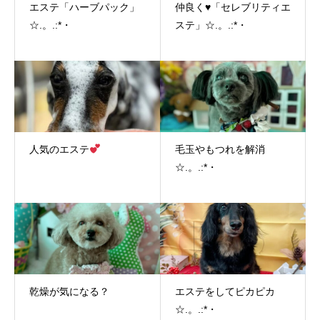
エステ「ハーブパック」
仲良く♥「セレブリティエ
☆.。.:*・
ステ」☆.。.:*・
人気のエステ
毛玉やもつれを解消
☆.。.:*・
乾燥が気になる？
エステをしてピカピカ
☆.。.:*・