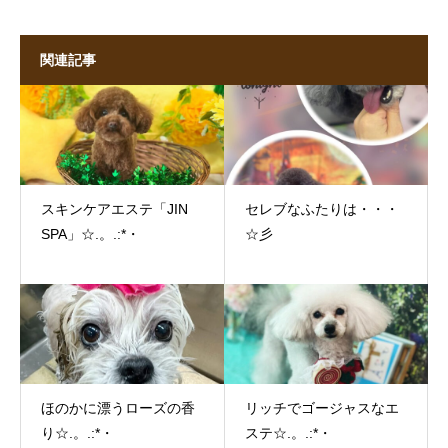
関連記事
スキンケアエステ「JIN
セレブなふたりは・・・
SPA」☆.。.:*・
☆彡
ほのかに漂うローズの香
リッチでゴージャスなエ
り☆.。.:*・
ステ☆.。.:*・