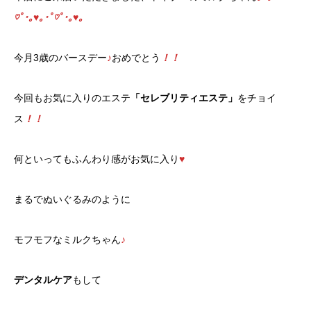
♡ﾟ･｡♥｡･ﾟ♡ﾟ･｡♥｡
今月3歳のバースデー
♪
おめでとう
！！
今回もお気に入りのエステ
「セレブリティエステ」
をチョイ
ス
！！
何といってもふんわり感がお気に入り
♥
まるでぬいぐるみのように
モフモフなミルクちゃん
♪
デンタルケア
もして