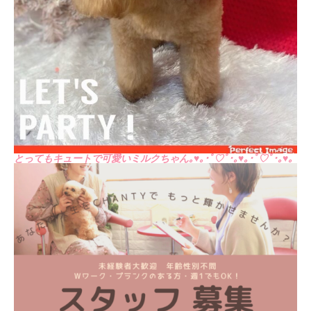
とってもキュートで可愛いミルクちゃん｡♥｡･ﾟ♡ﾟ･｡♥｡･ﾟ♡ﾟ･｡♥｡