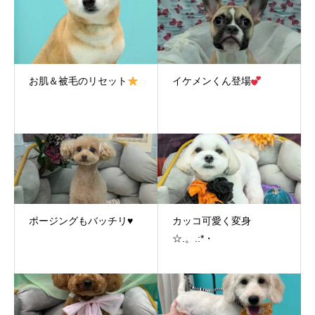
お肌＆被毛のリセット
イケメンくん登場
ポージングもバッチリ♥
カッコ可愛く変身
☆.。.:*・