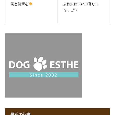
美と健康を
ふわふわ～いい香り～
☆.。.:*・
最近の記事