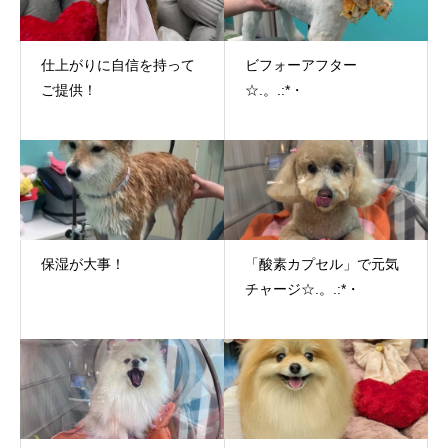
仕上がりに自信を持って
ビフォーアフター
ご提供！
☆.。.:*・
保湿が大事！
「酸素カプセル」で元気
チャージ☆.。.:*・