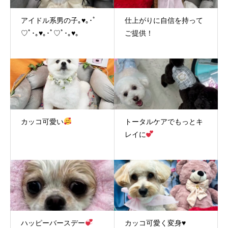
アイドル系男の子｡♥｡･ﾟ
仕上がりに自信を持って
♡ﾟ･｡♥｡･ﾟ♡ﾟ･｡♥｡
ご提供！
カッコ可愛い
トータルケアでもっとキ
レイに
ハッピーバースデー
カッコ可愛く変身♥